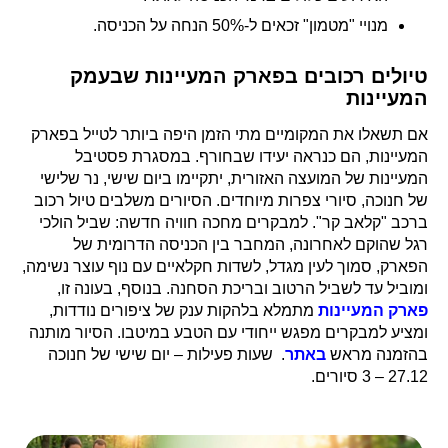
מנויי "מטמון" זכאים ל-50% הנחה על הכניסה.
טיולים רכובים בפארק המעיינות שבעמק
המעיינות
אם תשאלו את המקומיים מתי הזמן היפה ביותר לטייל בפארק
המעיינות, הם כנראה יעידו שבחורף. במסגרת פסטיבל
המעיינות של המועצה האזורית, יתקיימו ביום שישי, נר שלישי
של חנוכה, סיורי צפרות מיוחדים. הסיורים משלבים טיול רכוב
ברכב "קלאב קר". למבקרים מחכה חוויה חדשה: שביל הולכי
רגל שהוקם לאחרונה, המחבר בין הכניסה הדרומית של
הפארק, סמוך לעין מגדל, לשדות חקלאיים עם נוף עוצר נשימה,
ומוביל עד לשביל הרטוב ובריכת הסחנה. בנוסף, בעונה זו,
פארק המעיינות
מתמלא בלהקות ענק של ציפורים נודדות,
ומציע למבקרים מפגש ייחודי עם הטבע במיטבו. הסיור מותנה
בהזמנה מראש
באתר
. שעות פעילות – יום שישי של חנוכה
27.12 – 3 סיורים.