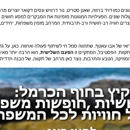
ים כמו דויד ברוזה, שאנן סטריט, נור דרוויש ונסים דקואר יוצרים מר
קולות שונים. הפעילויות המגוונות מזמינות את המבקרים למסע חושים
וצרים חוויה רב-חושית ורב-תרבותית. המרחב מזמין משפחות, יחידים, צ
י של אבו עאטף, שתהווה סמל חי לשיתוף פעולה ואחווה. כאן, על גדו
ותקוות. הפסטיבל, המתקיים זו
הפעם השלישית
, הוא הרבה יותר מאי
וזיקה, הטבע והתרבות, נוצר כאן מרחב של תקווה, של הבנה הדדית ו