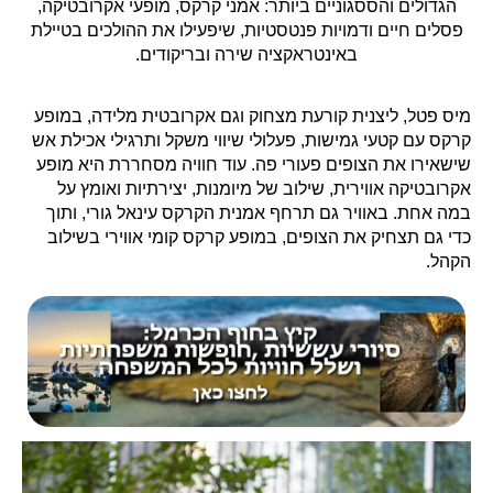
הגדולים והססגוניים ביותר: אמני קרקס, מופעי אקרובטיקה,
פסלים חיים ודמויות פנטסטיות, שיפעילו את ההולכים בטיילת
באינטראקציה שירה ובריקודים.
מיס פטל, ליצנית קורעת מצחוק וגם אקרובטית מלידה, במופע
קרקס עם קטעי גמישות, פעלולי שיווי משקל ותרגילי אכילת אש
שישאירו את הצופים פעורי פה. עוד חוויה מסחררת היא מופע
אקרובטיקה אווירית, שילוב של מיומנות, יצירתיות ואומץ על
במה אחת. באוויר גם תרחף אמנית הקרקס עינאל גורי, ותוך
כדי גם תצחיק את הצופים, במופע קרקס קומי אווירי בשילוב
הקהל.