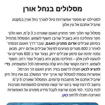
מסלולים בנחל אורן
למטיילם יש מספר אפשרויות טיול לאורך נחל אורן במקטע
שיוביל אתכם אל עין אלון:
מסלול קווי הלוך חזור מחניון האגם שאורכו כ 3 ק"מ, הוא הלוך
חזור וההליכה היא בשביל שרובו חשוף לשמש. המסלול מתחיל
בסימון שבילים
אדום
מחניון האגם,
עובר דרך האגם הנסתר
לאחר כ 800 מטרים מגיעים לפיצול שבילים אדום ירוק. מכאן
נפנה ימינה עם סימון שבילים ירוק, נצעד עוד כ 600 מטרים עד
להגעה לעין אלון – ההליכה מכאן היא בשביל עפר רחב חשוף
לשמש. דרגת הקושי שלו היא קלה ומתאימה לכל המשפחה.
כדי
להגיע לכאן
תוכלו לרשום בוויז: חניון האגם הר הכרמל.
אפשרות נוספת למסלול קווי ארוך יותר המשלב גם את נחל חיק
שיוביל אתכם אל מחצבות קדומים. המסלול שאורכו 5 ק"מ
נחשב לדרגת קושי בינוני עד קשה ומתאים למשפחות מטיבות
לכת בלבד. למי מכם שרוצה לקבל מידע מפורט על האפשרות
הארוכה תוכלו ללחוץ
כאן
.