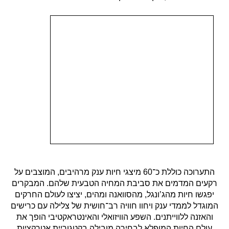
התערוכה כוללת כ־60 מיצגי חיות ענק מרהיבים, המוצבים על
רקעים המדמים את סביבת המחיה הטבעית שלהם. המבקרים
יפגשו חיות מהג’ונגל, מהסוואנה ומהים, יציצו לעולם החרקים
המוגדל לממדי ענק ויחוו חוויה רב־חושית של צלילה עם כרישים
והאזנה ללווייתנים. השפע הוויזואלי והאינטראקטיבי הופך את
עולם החיות המופלא לבחירה מובילה בקטגוריית אטרקציות