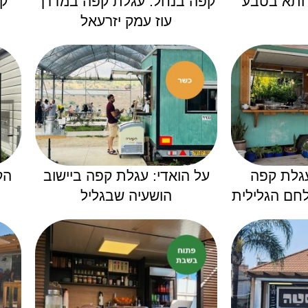
חתא בטבע
קפה בנחל: עגלת קפה במדרך
קפ
עוז עמק יזרעאל
עגלת קפה
על הואדי: עגלת קפה ביישוב
הק
חם הגלילית
הושעיה שבגליל
ב