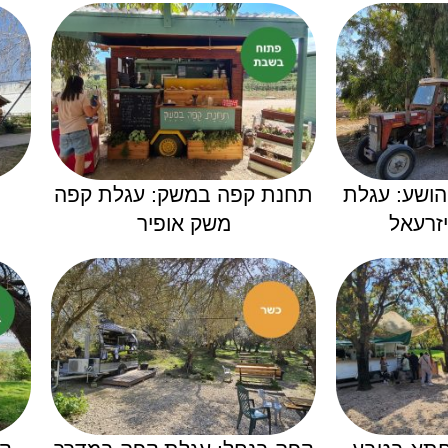
הושע: עגלת
תחנת קפה במשק: עגלת קפה
זרעאל
משק אופיר