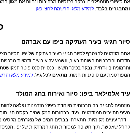
את סיפורי הטמפלרים. נבקר בכנסיות מרהיבות ונחווה את מגוון המס
ומתבגרים בלבד
.
למידע מלא והרשמה לחצו כאן.
ס
סיור חגיגי בעיר העתיקה ביפו עם אברהם
אתם מוזמנים להצטרף לסיור חגיגי בעיר העתיקה של יפו. הסיור מצי
הדתות והתרבויות השונות בעיר, ונשמע על אירועים ודמויות מרכזיות 
והרמוניה בין-דתית. נבקר בכיכר השעון, כנסיית סנט פיטר המקושטת,
המפורסמת עם סופגניות חמות.
מתאים לכל גיל
.
למידע מלא והרשמ
עיד אלמילאד ביפו: סיור ואירוח בחג המולד
מוזמנים לחגיגה רב-תרבותית מיוחדת ביפו? הזדמנות נפלאה לחוות א
מעיני התיירים המזדמנים. צעדו ברחובות המקושטים בקסם חג, תוך 
– דרך עיניים מקומיות. תתארחו בבתים חמים של מארחים מקסימים, 
לחו"ל שאפשר, תוך חשיפה למסורות החג המרתקות של יפו. הכניסה ל