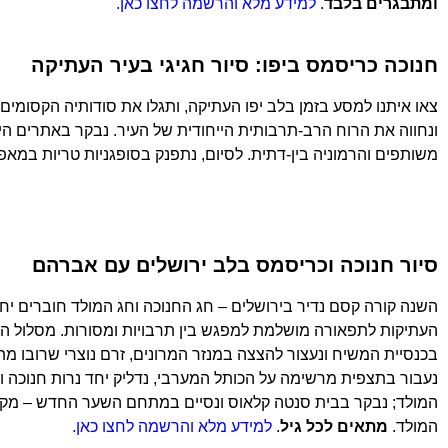
ומתבגרים בלבד
.
למידע מלא והרשמה לחצו כאן.
חנוכה כריסמס ביפו: סיור חגיגי בעיר העתיקה
צאו איתנו למסע בזמן בלב יפו העתיקה, ותגלו את סודותיה הקסומים.
ונחווה את הרוח הרב-תרבותית הייחודית של העיר. נבקר באתרים היסט
משותפים והרמוניה בין-דתית. לסיום, נתפנק בסופגניות טריות במאפ
סיור חנוכה וכריסמס בלב ירושלים עם אברהם
השנה קורה קסם נדיר בירושלים – חג החנוכה וחג המולד חוברים יח
העתיקות לתפאורה מושלמת למפגש בין תרבויות ומסורות. מסלול הסיו
בכנסיית המשיח ונעצור להצצה במנזר המרונים, זרם נוצרי שרובו מתג
נעבור בתצפית מרשימה על הכותל המערבי, נדליק יחד נרות חנוכה ונ
המולד; נבקר בבית סנטה קלאוס ונסיים במתחם השער החדש – מקום קס
המולד.
מתאים לכל גיל
.
למידע מלא והרשמה לחצו כאן.