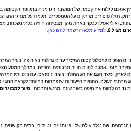
מזמין אתכם לגלות את קסמה של המושבה הגרמנית בתקופה הקסומה בי
רתק. תגלו סיפורים מרתקים על הטמפלרים, תלמדו על מנהגי החג המר
ות, ואולי אפילו לבקר באחת מהן, מבטיחה חווייה בלתי נשכחת. מצ
ים מגיל 9
.
למידע מלא והרשמה לחצו כאן.
ים הופכים למסלול קסום המזכיר ערים גדולות באירופה. בעיר המרתקת
 המיוחד מזמין אתכם לחוות חוויה תרבותית ייחודית. במהלך המסע ת
לארץ, וכיצד חגגו את חג המולד. בואדי ניסנאס, עם כנסיותיו המרה
ג מרחבי העולם. החנויות הייעודיות שנפתחות במיוחד לקראת החג יוס
ת נדירה לחוות את חיפה באור שונה, מרגש ותרבותי.
סיור למבוגרים
מנית, שם נגלה עולם של יופי וחגיגה. נטייל בין בתים מקושטים, ננ