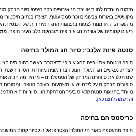
הזמנה מיוחדת לחוות אווירת חג אירופית בלב חיפה! סיור מרתק 
מקושטים באורות צבעוניים וכריסמס עוטף, תצעדו בנתיב היסטורי מ
מהשגרה. ההזדמנות לצפות בתצוגות החג המיוחדות של הכנסיות השונ
רגעים קסומים של אווירת חג אירופית מובהקת בלב העיר חיפה.
מתא
סנטה פינת אלנבי: סיור חג המולד בחיפה
חיפה שוטחת את יופייה החג-אירופי בדצמבר, כאשר רחובותיה הציורי
לצד זו, נפגשים חג המולד וחנוכה בהרמוניה מיוחדת. הסיור השנתי
שם תגלו את סיפורם המרתק של הטמפלרים – מי היו, מה הביא אותם 
סיפורים מרתקים על לידת ישוע, משמעותו בעולם הנוצרי, ומסורות ח
מיוחד בחגיגות סנטה קלאוס בעיר המרתקת הזו. סיור זה הוא הזדמנו
והרשמה לחצו כאן.
כריסמס חם בחיפה
חיפה מתעטפת באור חג המולד! הצטרפו אלינו לסיור קסום במושבה הגר