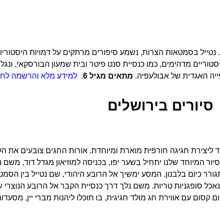
 נטייל בסמטאות הצרות, נשמע סיפורים מרתקים על דמויות היסטוריות
וריים מדהימים, כמו כנסיית סנט פיטר ובית שמעון הבורסקאי, ונגלה
ייה האגדית של אבולעפיה.
מתאים מגיל 6
.
למידע מלא והרשמה לחצו
סיורים בירושלים
ד ליצירת חגיגה חורפית מוארת ומיוחדת. אורות החגים צובעים את 
ר המיוחד שלנו יתחיל בשער יפו, בכניסה למוזיאון מגדל דוד, משם נ
ורר כיום בלבנון. המסע ימשיך אל הרובע היהודי, שם נטייל בין הסמ
אכל סופגניות טריות. משם נלך דרך כנסיית הקבר אל הרובע הנוצרי 
ום עם אווירת חג מולד חגיגית, בו תוכלו ליהנות מברי יין, מסעדות