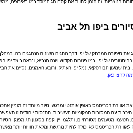
ורות הנוצריות. זה הזמן לחוות את קסם חג המולד כמו באירופה, ממש
יורים ביפו תל אביב
ג את סיפורה המרתק של יפו דרך החגים השונים הנחגגים בה. במהלך 
בהיסטוריה של יפו, כמו פטרוס הקדוש ויונה הנביא, ונראה כיצד יפו 
 בית שמעון הבורסקאי, נמל יפו העתיק, ורובע האמנים. נסיים את הב
ה לחצו כאן.
ת אווירת הכריסמס באופן אותנטי ומרגש! סיור מיוחד זה מזמין אתכ
היכרות עם המסורות המקומיות העשירות. התנסות ייחודית זו תאפשר
תטעמו מטעמים מסורתיים, ותלגמו יין וקפה בסגנון חג מפנק. הסיור 
אווירת הכריסמס לא יכולה להיות מרגשת ומלאת חוויות יותר מאשר 