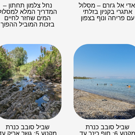
אדי אל ג'ורם – מסלול
נחל צלמון תחתון –
אתגרי בקניון בזלתי
המדריך המלא למסלול
עם פריחה ונוף בצפון
המים שחזר לחיים
בזכות המוביל ההפוך
שביל סובב כנרת
שביל סובב כנרת
מקטע 6: חוף כינר עד
מקטע 5: גשר אריק עד