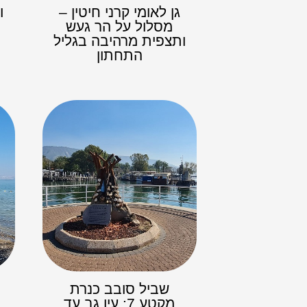
גן לאומי קרני חיטין –
ו
מסלול על הר געש
ותצפית מרהיבה בגליל
התחתון
שביל סובב כנרת
מקטע 7: עין גב עד