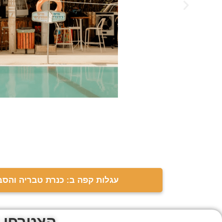
עגלות קפה ב: כנרת טבריה והסב