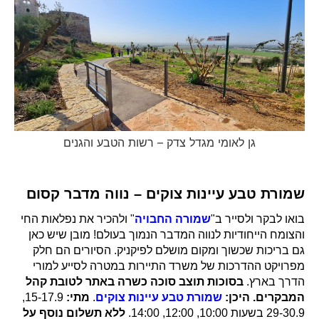
גן לאומי מגדל צדק – רשות הטבע והגנים
שמורת טבע עיינות צוקים – נווה מדבר קסום
בואו לבקר ולסייר ב"
שמורה החבויה
" ולהכיר את נפלאות החי
והצומח הייחודיות לנווה המדבר הנמוך בעולם! מובן שיש כאן
גם בריכות שכשוך ומקום מושלם לפיקניק. הסיורים הם חלק
מפרויקט ההדרכות של משרד התיירות במטרה לסייע למורי
הדרך בארץ.
בסוכות תוצב סוכה כשרה באתר לטובת קהל
המבקרים.
היכן:
שמורת טבע עיינות צוקים
.
מתי:
15-17.9,
29-30.9 בשעות 10:00, 12:00, 14:00.
ללא תשלום נוסף על