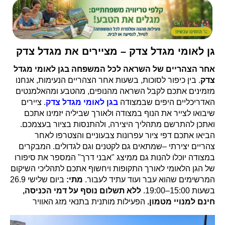
גן לאומי מגדל צדק – מציירים את מגדל צדק
אחר הצהריים של השראה לכל המשפחה בגן לאומי מגדל
צדק
. בין כיפור לסוכות, בשעות אחר הצהריים הנעימות, אנחנו
מזמינים אתכם לקבל השראה מהנופים, מהטבע ומהאלמנטים
האדריכליים היפים שבמצודה
בגן לאומי מגדל צדק
. ציירים
שיבואו לצייר את הנוף במצודה ולאורך שביליה יזמינו אתכם
ואתכן להתרשם מתהליך היצירה, ולהתנסות בציור בעצמכם.
הביאו אתכם דפי ציור עפרונות צבעוניים והצטרפו לאחר
צהריים יצירתי –שמתאים גם לקטנים וגם לגדולים. המבקרים
במצודה יוכלו להנות גם ממיצג "אבני דרך" המספר את סיפורו
של הגן הלאומי לאורך התקופות ויחשוף אתכם לתהליכי השיקום
המרשימים שהוא עבר ועוד עתיד לעבור.
מתי:
ביום שלישי 26.9
בשעות 15:00–19:00.
ללא תשלום נוסף על דמי הכניסה,
חינם למנויי מטמון.
הפעילות מותנית בתנאי מזג האוויר