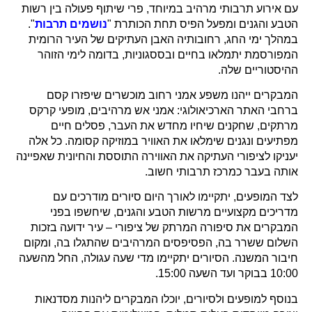
עם אירוע תרבותי מרהיב במיוחד, פרי שיתוף פעולה בין רשות
הטבע והגנים ומפעל הפיס תחת הכותרת "
נושמים תרבות
".
במהלך ימי החג, רחובותיה האבן העתיקים של העיר הרומית
המפורסמת יתמלאו בחיים ובססגוניות, בדומה לימי הזוהר
ההיסטוריים שלה.
המבקרים ייהנו משפע אמני רחוב מוכשרים שיפזרו קסם
ברחבי האתר הארכיאולוגי: אמני אש מרהיבים, מופעי קרקס
מרתקים, שחקנים שיחיו מחדש את העבר, פסלים חיים
מפתיעים ונגנים שימלאו את האוויר במוזיקה קסומה. כל אלה
יעניקו לציפורי העתיקה את האווירה התוססת והחיונית שאפיינה
אותה בעבר כמרכז תרבותי חשוב.
לצד המופעים, יתקיימו לאורך היום סיורים מודרכים עם
מדריכים מקצועיים מרשות הטבע והגנים, שיחשפו בפני
המבקרים את סיפורה המרתק של ציפורי – עיר ידועה בזכות
השלום ששרר בה, הפסיפסים המרהיבים שהתגלו בה, ומקום
חיבור המשנה. הסיורים יתקיימו מדי שעה עגולה, החל מהשעה
10:00 בבוקר ועד השעה 15:00.
בנוסף למופעים ולסיורים, יוכלו המבקרים ליהנות מסדנאות