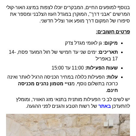
בנוסף למופעים החיים, המבקרים יוכלו לצפות במיצג האור-קולי
המרשים "אבני דרך", המוקרן במגדל העוז הצלבני ומספר את
סיפורו של המקום דרך מופע אור וצליל חדשני.
פרטים חשובים:
מיקום
: גן לאומי מגדל צדק
תאריכים
: ימים שני עד חמישי של חול המועד פסח, 14-
17 באפריל
שעות הפעילות
: 11:00 עד 15:00
עלות
: הפעילות כלולה במחיר הכניסה הרגיל לאתר ואינה
כרוכה בתשלום נוסף. מ
נויי מטמון נהנים מכניסה
חינם.
יש לשים לב כי הפעילות מותנית בתנאי מזג האוויר, ומומלץ
להתעדכן
באתר
של רשות הטבע והגנים לפני ההגעה.