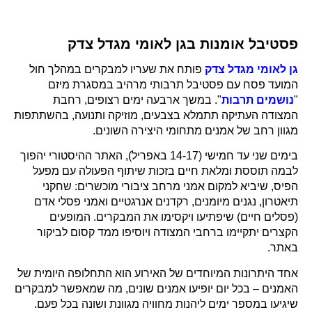
פסטיבל אומנות בגן לאומי מגדל צדק
גן לאומי מגדל צדק
פותח את שעריו למבקרים במהלך חול
המועד פסח עם פסטיבל תרבותי מרהיב במסגרת מיזם
"
נושמים תרבות
". במשך ארבעה ימים רצופים, רחבת
המצודה העתיקה תתמלא בצבעים, מוזיקה ותנועה, בהשתתפות
מגוון רחב של אמנים מתחומי היצירה השונים.
בימים שני עד חמישי (14-17 באפריל), האתר ההיסטורי יהפוך
לבמה תוססת ומלאת חיים בזכות שיתוף הפעולה עם מפעל
הפיס, שיביא למקום אמני מרחב ציבורי מוכשרים: שחקני
תיאטרון, נגנים מיומנים, רקדנים אנרגטיים ואמני פסלי אדם
(פסלים חיים) שיפתיעו ויקסימו את המבקרים. המופעים
הקצרים יתקיימו ברחבי המצודה ויוסיפו ממד קסום לביקור
באתר.
אחד היתרונות המיוחדים של האירוע הוא התחלופה היומית של
האמנים – בכל יום יופיעו אמנים שונים, מה שמאפשר למבקרים
שיגיעו במספר ימים ליהנות מחוויה מגוונת ושונה בכל פעם.