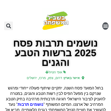
נושמים תרבות פסח
2025 ברשות הטבע
והגנים
אופי הטיול
,
,
,
איזור בארץ:
דרום
צפון
מרכז
ירושלים
בחול המועד פסח השנה, יתקיים שיתוף פעולה ייחודי ומרגש
שנרקם בין מפעל הפיס לבין רשות הטבע והגנים, במטרה
להעניק לציבור הישראלי חגיגה תרבותית מרהיבה בחיק הטבע
המרהיב של ארצנו. המיזם המשותף "
נושמים תרבות
" נועד
להעשיר את חוויית הטיול המשפחתי בגנים הלאומיים, מביא אל