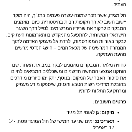
העתיק.
תל מגידו, אשר נזכר שמונה-עשרה פעמים בתנ"ך, היה מוקד
יישוב חשוב לאורך תקופות רבות בהיסטוריה. כיום, מוזמנים
המבקרים לחקור את שרידיו המרשימים: לטייל דרך השער
הישראלי המשוחזר, להתפעל מהמקדשים והארמונות העתיקים,
לבקר באורוות המפורסמות, ולרדת אל מעמקי האדמה לתוך
המנהרה המרשימה של מפעל המים – הישג הנדסי מרשים
מהעת העתיקה.
לחוויה מלאה, המבקרים מוזמנים לבקר במבואת האתר, שם
הותקנו אמצעי המחשה חדשניים ומשוכללים המביאים לחיים
את סיפורי העבר של המקום. בנוסף, יתקיימו סיורים מודרכים
בהובלת מדריכי רשות הטבע והגנים, שיספקו מידע מעמיק
ומרתק על התל ותולדותיו.
פרטים חשובים:
מיקום
: גן לאומי תל מגידו
תאריכים
: ימים שני עד חמישי של חול המועד פסח, 14-
17 באפריל