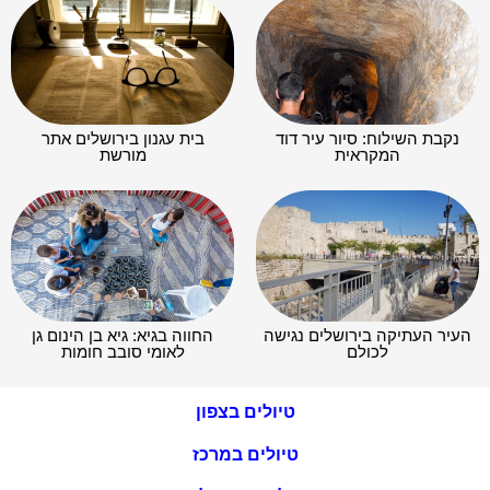
נקבת השילוח: סיור עיר דוד
בית עגנון בירושלים אתר
המקראית
מורשת
העיר העתיקה בירושלים נגישה
החווה בגיא: גיא בן הינום גן
לכולם
לאומי סובב חומות
טיולים בצפון
טיולים במרכז