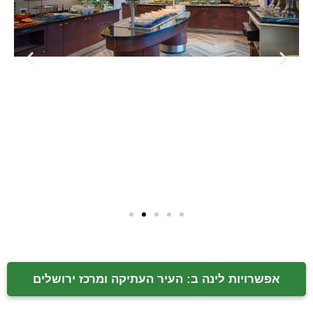
אפשרויות לינה ב: העיר העתיקה ומרכז ירושלים