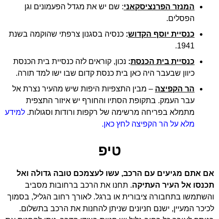
המנזר הפרנציסקאני
: שם יש את מגדל הפעמונים וגן
הפסלים.
כנסיית יוסף הקדוש
:
כנסיה בסגנון צרפתי שהוקמה בשנת
1941.
כנסיית בית הכנסת
:
נכון, קוראים לזה כנסיית בית הכנסת
כיוון שבעבר היה כאן בית כנסת קדום שבו ישו למד תורה.
הר הקפיצה
– מבין התצפיות היפות שיש מהעיר נצרת אל
עבר העמק. בתקופת הסתיו והחורף יש איזור התצפית
מתמלא בפריחה מרשימה של רקפות ורודות וסגולות.
למידע
מלא על הר הקפיצה לחץ כאן.
טיפ
אם אתם מגיעים עם הרכב, עשו לעצמכם טובה גדולה ואל
תכנסו אל העיר העתיקה
. תחנו את הרכב ברחובות מסביב
והשתמשו בתחבורה ציבורית או ברגל. לאורך רחוב הגליל, בסמוך
לכיכר המעיין, ישנם חניונים שניתן להחנות את הרכב בתשלום.