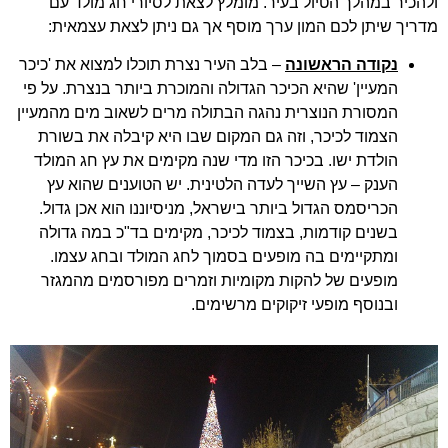
ולהכיר במהלך הטיול בעיר. מומלץ לצאת
לסיורי חג מולד
עם
מדריך שיתן לכם המון ערך מוסף אך גם ניתן לצאת עצמאית:
נקודה הראשונה
– בלב העיר נצרת תוכלו למצוא את 'כיכר
המעיין' שהיא הכיכר הגדולה והמוכרת ביותר בנצרת. על פי
המסורת הנוצרית נהגה הבתולה מרים לשאוב מים מהמעיין
הצמוד לכיכר, וזה גם המקום שבו היא קיבלה את בשורת
הולדת ישו. בכיכר הזו מדי שנה מקימים את עץ חג המולד
הענק – עץ השייך לעדה הלטינית. יש הטוענים שהוא עץ
הכריסמס הגדול ביותר בישראל, מניסיוננו הוא אכן גדול.
בשנים קודמות, בצמוד לכיכר, מקימים בד"כ במה גדולה
ומתקיימים בה מופעים בסמוך לחג המולד ובחג עצמו.
מופעים של להקות מקומיות וזמרים מפורסמים מהמגזר
ובנוסף מופעי זיקוקים מרשימים.