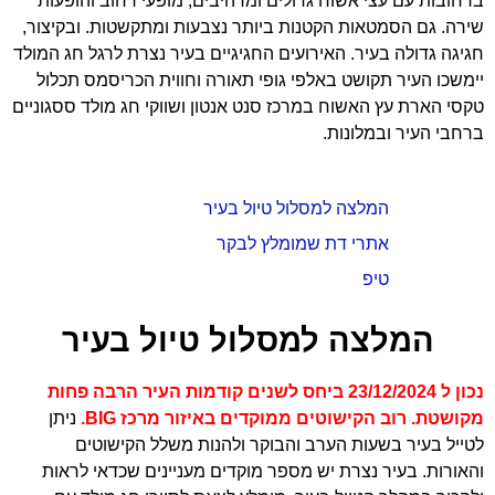
ברחובות עם עצי אשוח גדולים ומרהיבים, מופעי רחוב והופעות
שירה. גם הסמטאות הקטנות ביותר נצבעות ומתקשטות. ובקיצור,
חגיגה גדולה בעיר. האירועים החגיגיים בעיר נצרת לרגל חג המולד
יימשכו העיר תקושט באלפי גופי תאורה וחווית הכריסמס תכלול
טקסי הארת עץ האשוח במרכז סנט אנטון ושווקי חג מולד ססגוניים
ברחבי העיר ובמלונות.
המלצה למסלול טיול בעיר
אתרי דת שמומלץ לבקר
טיפ
המלצה למסלול טיול בעיר
נכון ל 23/12/2024 ביחס לשנים קודמות העיר הרבה פחות
מקושטת.
רוב הקישוטים ממוקדים באיזור מרכז BIG.
ניתן
לטייל בעיר בשעות הערב והבוקר ולהנות משלל הקישוטים
והאורות. בעיר נצרת יש מספר מוקדים מעניינים שכדאי לראות