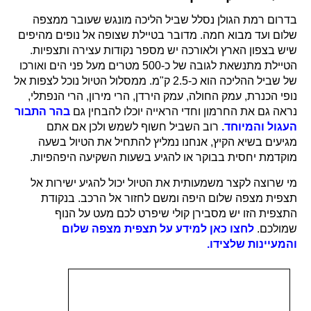
בדרום רמת הגולן נסלל שביל הליכה מונגש שעובר ממצפה
שלום ועד מבוא חמה. מדובר בטיילת שצופה אל נופים מהיפים
שיש בצפון הארץ ולאורכה יש מספר נקודות עצירה ותצפיות.
הטיילת מתנשאת לגובה של כ-500 מטרים מעל פני הים ואורכו
של שביל ההליכה הוא כ-2.5 ק"מ. ממסלול הטיול נוכל לצפות אל
נופי הכנרת, עמק החולה, עמק הירדן, הרי מירון, הרי הנפתלי,
נראה גם את החרמון וחדי הראייה יוכלו להבחין גם
בהר התבור
העגול והמיוחד
.
רוב השביל חשוף לשמש ולכן אם אתם
מגיעים בשיא הקיץ, אנחנו נמליץ להתחיל את הטיול בשעה
מוקדמת יחסית בבוקר או להגיע בשעות השקיעה היפהפיות.
מי שרוצה לקצר משמעותית את הטיול יכול להגיע ישירות אל
תצפית מצפה שלום היפה ומשם לחזור אל הרכב. בנקודת
התצפית הזו יש מסבירן קולי שיפרט לכם מעט על הנוף
שמולכם.
לחצו כאן למידע על תצפית מצפה שלום
והמעיינות שלצידו.