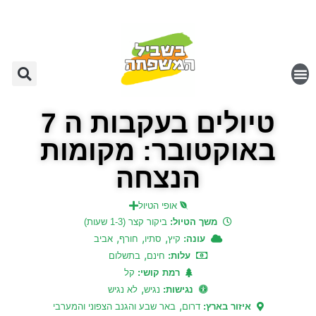
טיולים בעקבות ה 7
באוקטובר: מקומות
הנצחה
אופי הטיול
משך הטיול:
ביקור קצר (1-3 שעות)
,
,
,
עונה:
קיץ
סתיו
חורף
אביב
,
עלות:
חינם
בתשלום
רמת קושי:
קל
,
נגישות:
נגיש
לא נגיש
,
איזור בארץ:
דרום
באר שבע והגנב הצפוני והמערבי