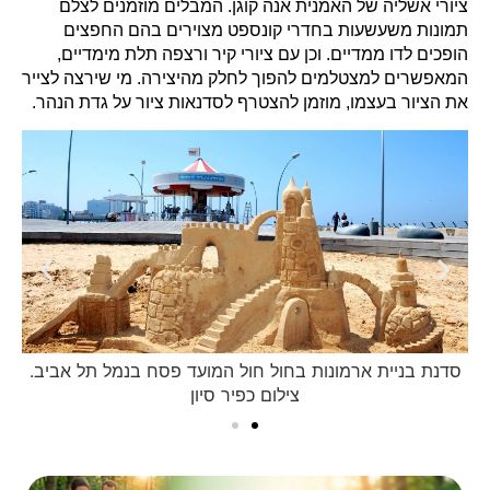
ציורי אשליה של האמנית אנה קוגן. המבלים מוזמנים לצלם
תמונות משעשעות בחדרי קונספט מצוירים בהם החפצים
הופכים לדו ממדיים. וכן עם ציורי קיר ורצפה תלת מימדיים,
המאפשרים למצטלמים להפוך לחלק מהיצירה. מי שירצה לצייר
את הציור בעצמו, מוזמן להצטרף לסדנאות ציור על גדת הנהר.
סדנת בניית ארמונות בחול חול המועד פסח בנמל תל אביב.
פעילות למשפחות פסח בנמל תל אביב . צילום איתן ברנט.
צילום כפיר סיון