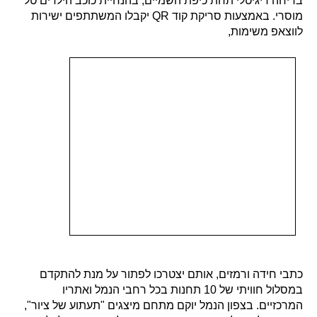
בריחה דיגיטלי תחת כיפת השמיים, בהנחיית כוכב הילדים טל
מוסרי. באמצעות סריקת קוד QR יקבלו המשתתפים ישירות
לווצאפ
משימות,
כתבי חידה ורמזים, אותם יצטרכו לפתור על מנת להתקדם
במסלול חוויתי של 10 תחנות בכל רחבי הנמל ואתריו
המרכזיים. בצפון הנמל יוקם מתחם מיצגים "תעתוע של ציור",