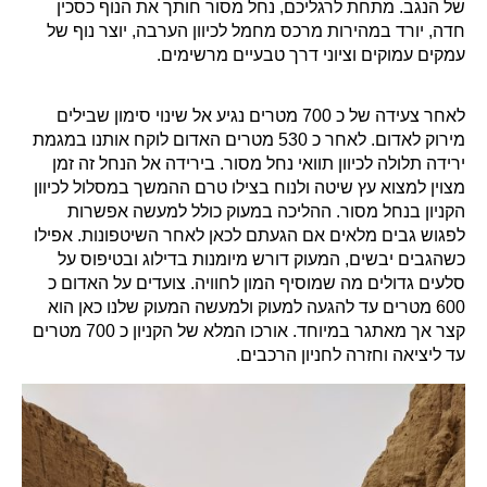
של הנגב. מתחת לרגליכם, נחל מסור חותך את הנוף כסכין
חדה, יורד במהירות מרכס מחמל לכיוון הערבה, יוצר נוף של
עמקים עמוקים וציוני דרך טבעיים מרשימים
.
לאחר צעידה של כ 700 מטרים נגיע אל שינוי סימון שבילים
מירוק לאדום. לאחר כ 530 מטרים האדום לוקח אותנו במגמת
ירידה תלולה לכיוון תוואי נחל מסור. בירידה אל הנחל זה זמן
מצוין למצוא עץ שיטה ולנוח בצילו טרם ההמשך במסלול לכיוון
הקניון בנחל מסור. ההליכה במעוק כולל למעשה אפשרות
לפגוש גבים מלאים אם הגעתם לכאן לאחר השיטפונות. אפילו
כשהגבים יבשים, המעוק דורש מיומנות בדילוג ובטיפוס על
סלעים גדולים מה שמוסיף המון לחוויה
.
צועדים על האדום כ
600 מטרים עד להגעה למעוק ולמעשה המעוק שלנו כאן הוא
קצר אך מאתגר במיוחד. אורכו המלא של הקניון כ 700 מטרים
עד ליציאה וחזרה לחניון הרכבים.