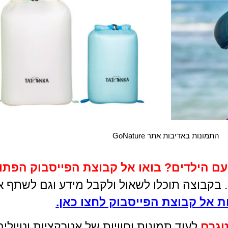
שמלית נטענת
V
GN USB
לחץ כאן
התמונות באדיבות אתר GoNature
סט שקים
עם הילדים
?
בואו אל קבוצת הפייסבוק הפתו
אטומים למים
ם. בקבוצה תוכלו לשאול ולקבל מידע וגם לשתף א
 אל קבוצת הפייסבוק לחצו כאן
.
לחץ כאן
טגרם
לעוד תמונות וחוויות של אטרקציות וטיול