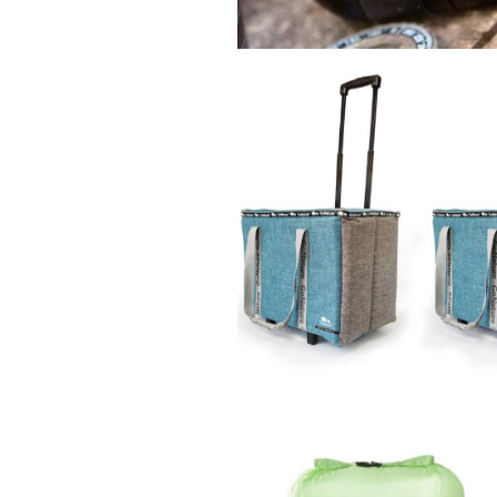
ו לשטח
Mini
נית טרולי