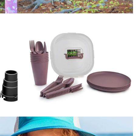
בקבוק
Sport Cap 12 של 
Kanteen
לחץ כאן
GN סט פיקניק