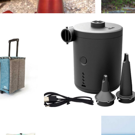
 ילדים מבודד 355 מ”ל
מכונת אספרס
Klean
presso NS
לחץ כאן
משאבה
ציד