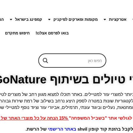
אטרקציות
מקומות ופארקים לפיקניק
קמפינג בישראל
הנ
בואו לפרסם אצלנו!
חיפוש מתקדם
לים בשיתוף GoNature
ות ה 90 כמרכז הגדול והחדשני ביותר למוצרי עזר למטיילים. באתר תוכלו למצוא מגוון רחב של מ
לקטגוריות שונות במטרה לספק היצע נרחב בשילוב של רמת שירות גבוה
ומחנאות, נעליים וביגוד עונתי, תרמילים, אביזרי עזר וציוד נוסף למטיילי ש
 לגולשי אתר "בשביל המשפחה"
15% הנחה על כל מוצרי האתר של GoNature
ל בהזנת קוד קופון shvil
באתר הרישמי
של הרשת.