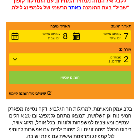
לקבל 7% הנחה ממחיר המחירון, עם הזנת קוד קופון
"שביל" בעת ההזמנה
באתר
הרשמי של גלמפינג לילה.
תאריך הגעה:
תאריך עזיבה:
8
7
אוגוסט 2026
אוגוסט 2026
יום שישי
יום שבת
אורחים:
2
מבוגרים:
חדרים: 1
שינוי/ביטול הזמנה קיימת
בלב עמק המעיינות, למרגלות הר הגלבוע, דקה נסיעה מפארק
המעיינות וגן השלושה, תמצאו מתחם גלמפינג ובו 20 אוהלים
ענקיים ומעוצבים למשפחות ולזוגות. בכל אוהל, מיזוג אוויר,
ריהוט הכולל מיטה זוגית ו-3 מיטות ילדים עם אפשרות להוסיף
לול קמפינג ומרפסת אישית עם פינת ישיבה.