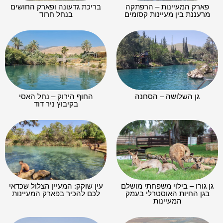
פארק המעיינות – הרפתקה
בריכת גדעונה ופארק החושים
מרעננת בין מעיינות קסומים
בנחל חרוד
גן השלושה – הסחנה
החוף הירוק – נחל האסי
בקיבוץ ניר דוד
גן גורו – בילוי משפחתי מושלם
עין שוקק: המעיין הצלול שכדאי
בגן החיות האוסטרלי בעמק
לכם להכיר בפארק המעיינות
המעיינות