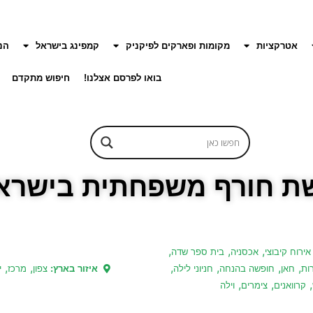
אטרקציות
מקומות ופארקים לפיקניק
קמפינג בישראל
הנ
בואו לפרסם אצלנו!
חיפוש מתקדם
ת חורף משפחתית בישרא
,
,
,
אירוח קיבוצי
אכסניה
בית ספר שדה
,
,
,
,
,
,
ות
חאן
חופשה בהנחה
חניוני לילה
איזור בארץ:
צפון
מרכז
י
,
,
,
קרוואנים
צימרים
וילה