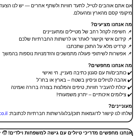
אם אתם אוהבים לטייל, לתעד חוויות ולשתף אחרים — יש לנו הצעה ב
מיקומי קסם מהארץ ומהעולם.
מה אנחנו מציעים?
📌 חשיפה לקהל רחב של מטיילים ומתעניינים
📌 קידום אישי וקישור לאתר או לרשתות החברתיות שלכם
📌 קרדיט מלא על התוכן שתכתבו
📌 אפשרות לשיתופי פעולה מתמשכים והזדמנויות נוספות בהמשך
מה אנחנו מחפשים?
✔️ כותבים/ות עם סגנון כתיבה מעניין, חי ואישי
✔️ אהבה לטיולים וניסיון בשטח – בארץ או בחו"ל
✔️ יכולת להעביר חוויות, טיפים והמלצות בצורה ברורה ואמינה
✔️ צילומים איכותיים – יתרון משמעותי!
מעוניינים?
שלחו לנו קישור לדוגמאות תוכן/בלוג/רשתות חברתיות לכתובת:
o.il
אנחנו מחפשים מדריכי טיולים עם גישה למשפחות וילדים!
‍👦🌿