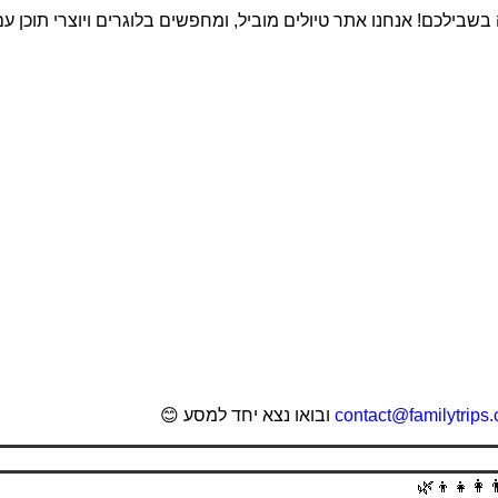
שבילכם! אנחנו אתר טיולים מוביל, ומחפשים בלוגרים ויוצרי תוכן ע
contact@familytrips.c
ו
בואו נצא יחד למסע 😊
🧒👨‍👩‍👧