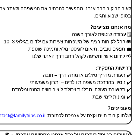
לאור הביקור הרב אנחנו מחפשים להרחיב את המשפחה ולאתר את
בסופי שבוע וחגים.
מה אנחנו מציעים?
🗓️ עבודה שוטפת לאורך השנה
🚐 קהל לקוחות רציף של משפחות צעירות עם ילדים בגילאי 3–10
💼 תנאים טובים, תיאום לוגיסטי מלא ותמיכה שוטפת
📢 קידום אישי וחשיפה לקהל רחב דרך האתר שלנו
דרישות התפקיד:
✔️ תעודת מדריך טיולים או מורה דרך – חובה
✔️ ניסיון בהדרכת משפחות וילדים – יתרון משמעותי
✔️ תקשורת מעולה, סבלנות ויכולת ליצור חוויה מהנה ומלמדת
✔️ זמינות לימי שבת
מעוניינים?
שלחו קורות חיים וקצת על עצמכם לכתובת:
tact@familytrips.co.il
מטיילים בג'יפ? כותבים על זה? אנחנו מחפשים אתכם!
🚙🌍