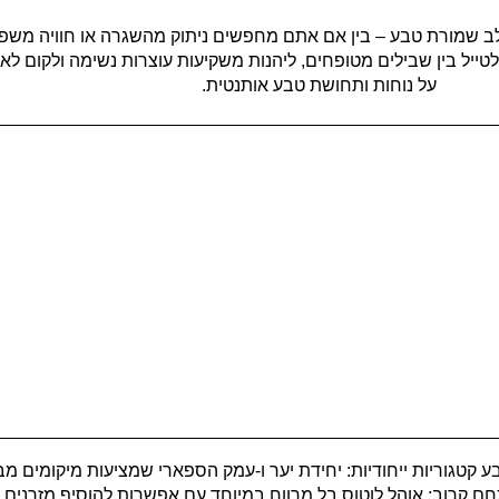
ב שמורת טבע – בין אם אתם מחפשים ניתוק מהשגרה או חוויה משפח
ייל בין שבילים מטופחים, ליהנות משקיעות עוצרות נשימה ולקום לאו
על נוחות ותחושת טבע אותנטית.
וללות ארבע קטגוריות ייחודיות: יחידת יער ו-עמק הספארי שמציעות מיקומי
 קרוב; אוהל לוטוס בל מרווח במיוחד עם אפשרות להוסיף מזרנים לי