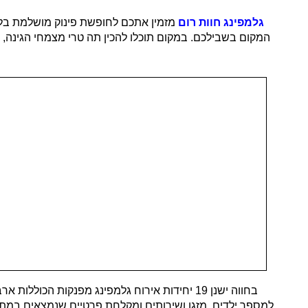
גלמפינג
חוות רום
מזמין אתכם לחופשת פינוק מושלמת בל
המקום בשבילכם. במקום תוכלו להכין תה טרי מצמחי הגינה, לט
בחווה ישנן 19 יחידות אירוח גלמפינג מפנקות הכ
למספר ילדים, מזגן ושירותים ומקלחת פרטיים שנמצאים במתחם