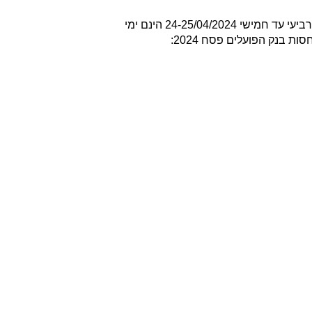
האתרים יפתחו בחינם בכל ימי חול המועד בהתאם להחניות פיקוד העורף ורק בהרשמה מראש בין התאריכים: 24-28/04/2024 ימי רביעי עד חמישי 24-25/04/2024 הינם ימי