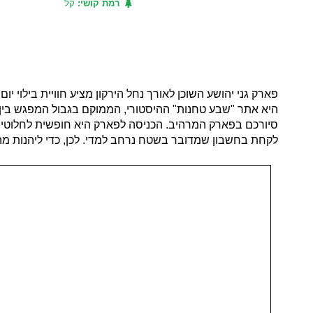
רמת קושי:
קל
פארק גני יהושע השוכן לאורך נחל הירקון מציע חוויית בילו
היא אתר "שבע טחנות" ההיסטורי, הממוקם בגבול המפגש בין נח
סיורכם בפארק המרהיב. הכניסה לפארק היא חופשית לחלוטין ו
לקחת בחשבון שמדובר בשטח נרחב למדי. לכן, כדי ליהנות מ