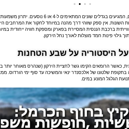
ים בגדלים שונים המתאימים ל-4 או 6 נוסעים. יתרון משמעותי
שונות. אין ספק שזוהי דרך מהנה במיוחד לחקור את המרחבים הירו
וייתית ברכבת הננסית המסיירת בפארק ומספקת חוויה ייחודית במיוח
 גילוי פינות חמד מוצלות לאורך נחל הירקון.
ל היסטוריה על שבע הטחנות
, כאשר הרומאים הקימו גשר לחציית הירקון (שנהרס מאוחר יותר בי
תקופת שלטונו של אלכסנדר ינאי והמשיכה עד סוף ימי הורדוס. ממצא
נועת הגלגל המונע במים.