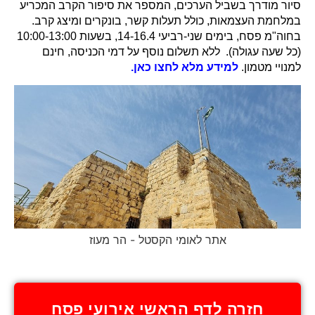
סיור מודרך בשביל הערכים, המספר את סיפור הקרב המכריע
במלחמת העצמאות, כולל תעלות קשר, בונקרים ומיצג קרב.
בחוה"מ פסח, בימים שני-רביעי 14-16.4, בשעות 10:00-13:00
(כל שעה עגולה). ללא תשלום נוסף על דמי הכניסה, חינם
למנויי מטמון.
למידע מלא לחצו כאן.
אתר לאומי הקסטל - הר מעוז
חזרה לדף הראשי אירועי פסח