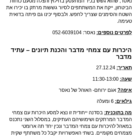
נאסר, שהוא גשש בכיר המתעסק בחילוץ והצלה מטעם כוחות
הביטחון, ייקח את המשתתפים לסיור גששות מרתק בו יכירו את
השטח והסימנים שצריך לחפש. ולבסוף יכינו גם פיתה בדואית
טעימה.
לפרטים נוספים:
נאסר: 052-6039104
היכרות עם צמחי מדבר והכנת תיונים – עתיד
מדבר
תאריך:
27.12.24
שעה:
11:30-13:00
איפה?
אגם ירוחם- האוהל של נאסר
גילאים:
6 ומעלה
מה בתוכנית:
בסדנה ייחודית זו נצא למסע היכרות עם צמחי
המדבר המרתקים ושימושיהם העתיקים, במסלול השני נתכנס
במאהל להיכרות עם צמחי המדבר ונכין יחד תה ארומטי
מצמחים מקומיים. בשתי האפשרויות יקבל כל משתתף שקית