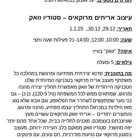
לפרטים נוספים:
יעל אגמון:050-798-4012
עיצוב אריחים מרוקאים – סטודיו זואק
תאריך:
29.12, 30.12., 1.1.25
שעה:
10:00, 12:00, 14:00- כל פעילות שעה וחצי
איפה?
"זואק" בווייז
גילאים:
5 ומעלה
מה בתוכנית:
סדנא יצירתית מפתיעה ומרגשת במהלכה כל
משתתף מעצב אריח מרוקאי בטכניקה המיוחדת שלנו.
הטכניקה הייחודית של זואק מאפשרת תהליך יצירה מהנה
ומרגש, שמתאים ממש לכל המשפחה (גיל 120-5), כן כן – גם
בני נוער שמתקשים לשחרר את הפלאפון, וגם אבא שלא נגע
מאז הילדות במכחול! התהליך עצמו מפתיע, מהנה ומרגש,
והתוצרים יחודיים – אריחי זואק מרוקאים עשויים מעץ
שעיצבתם בעצמכם, מוכנים לתלייה בבית, שכל אחד מהם יותר
יפה מהשני! סטודיו זואק ממוקם בלב העיירה ירוחם, מעוצב
בסגנון מרוקאי עם נגיעות מודרניות, חם ונעים, עם פינוקים