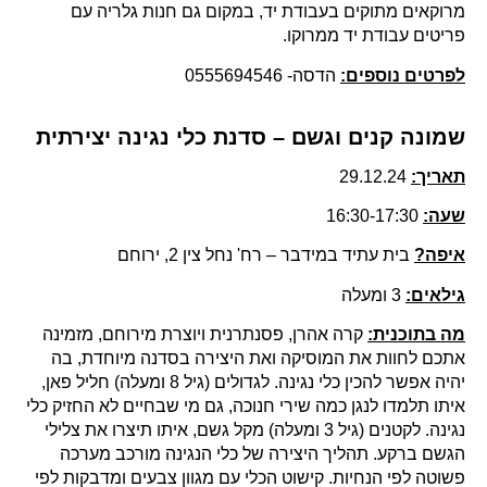
מרוקאים מתוקים בעבודת יד, במקום גם חנות גלריה עם
פריטים עבודת יד ממרוקו.
לפרטים נוספים:
הדסה- 0555694546
שמונה קנים וגשם – סדנת כלי נגינה יצירתית
תאריך:
29.12.24
שעה:
16:30-17:30
איפה?
בית עתיד במידבר – רח' נחל צין 2, ירוחם
גילאים:
3 ומעלה
מה בתוכנית:
קרה אהרן, פסנתרנית ויוצרת מירוחם, מזמינה
אתכם לחוות את המוסיקה ואת היצירה בסדנה מיוחדת, בה
יהיה אפשר להכין כלי נגינה. לגדולים (גיל 8 ומעלה) חליל פאן,
איתו תלמדו לנגן כמה שירי חנוכה, גם מי שבחיים לא החזיק כלי
נגינה. לקטנים (גיל 3 ומעלה) מקל גשם, איתו תיצרו את צלילי
הגשם ברקע. תהליך היצירה של כלי הנגינה מורכב מערכה
פשוטה לפי הנחיות. קישוט הכלי עם מגוון צבעים ומדבקות לפי