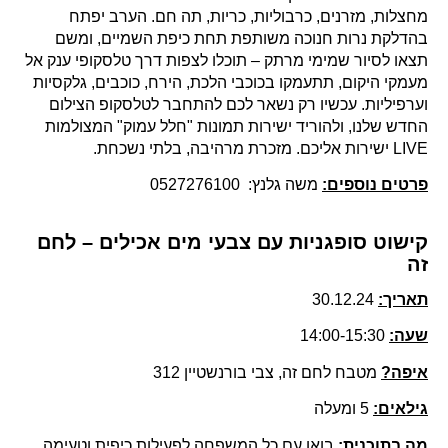
מחצלות, מזרנים, כרבוליות, כריות, תה חם. הערב יפתח
בהדלקת נרות חנוכה משותפת תחת כיפת השמיים, ומשם
תצאו לסיור שמימי מרתק – תוכלו לצפות דרך טלסקופי ענק אל
מעמקי היקום, תתעמקו בכוכבי הלכת, הירח, כוכבים, גלקסיות
וערפיליות. עכשיו רק נשאר לכם להתחבר לטלסקופ הצילום
החדש שלנו, ולהוריד ישירות תמונות "חלל עמוק" המצולמות
LIVE ישירות אליכם. מזכרת מרהיבה, בלתי נשכחת.
פרטים נוספים:
משה גלנץ: 0527276100
קישוט סופגניות עם צבעי מים אכילים –
לחם
זה
תאריך:
30.12.24
שעה:
14:00-15:30
איפה?
מטבח לחם זה, צבי בורנשטיין 312
גילאים:
5 ומעלה
מה בתוכנית:
בואו עם כל המשפחה לפעילות כיפית וטעימה