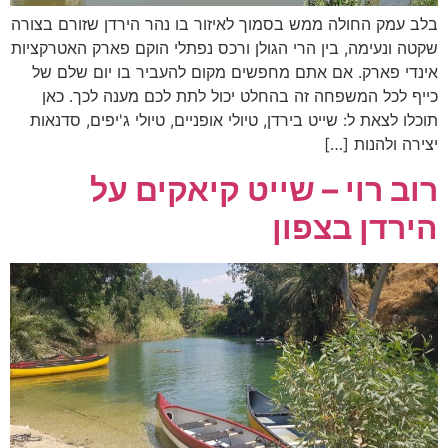
בלב עמק החולה ממש בסמוך לאיזור בו נהר הירדן שזורם בצורה
שקטה ונעימה, בין הרי הגולן ורכס נפתלי הוקם פארק האטרקציות
אינדי פארק. אם אתם מחפשים מקום להעביר בו יום שלם של
כייף לכל המשפחה זה בהחלט יכול לתת לכם מענה לכך. כאן
תוכלו לצאת ל: שייט בירדן, טיולי אופניים, טיולי ג'יפים, סדנאות
יצירה ולהנות […]
רוב רוי – שייט קיאקים על
הירדן בצפון