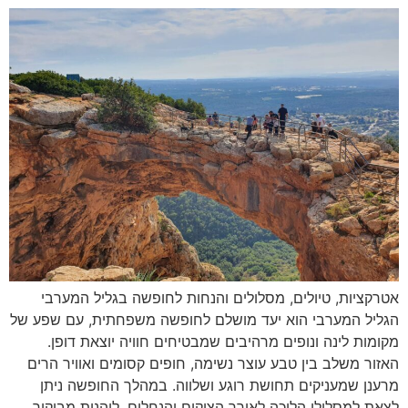
אטרקציות, טיולים, מסלולים והנחות לחופשה בגליל המערבי
הגליל המערבי הוא יעד מושלם לחופשה משפחתית, עם שפע של
מקומות לינה ונופים מרהיבים שמבטיחים חוויה יוצאת דופן.
האזור משלב בין טבע עוצר נשימה, חופים קסומים ואוויר הרים
מרענן שמעניקים תחושת רוגע ושלווה. במהלך החופשה ניתן
לצאת למסלולי הליכה לאורך הצוקים והנחלים, ליהנות מביקור