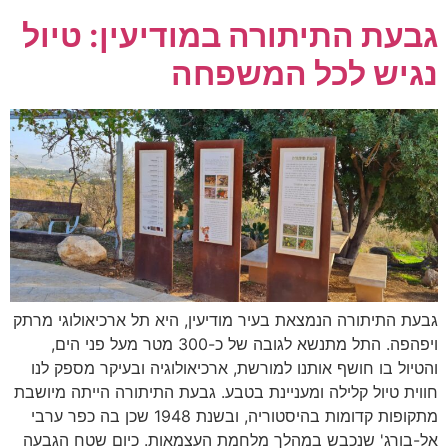
גבעת התיתורה במודיעין: טיול
נגיש לכל המשפחה
גבעת התיתורה הנמצאת בעיר מודיעין, היא תל ארכיאולוגי מרתק
ויפהפה. התל מתנשא לגובה של כ-300 מטר מעל פני הים,
והטיול בו חושף אותנו למורשת, ארכיאולוגיה ובעיקר מספק לנו
חווית טיול קלילה ומעניינת בטבע. גבעת התיתורה הייתה מיושבת
מתקופות קדומות בהיסטוריה, ובשנת 1948 שכן בה כפר ערבי
אל-בורג' שנכבש במהלך מלחמת העצמאות. כיום שטח הגבעה