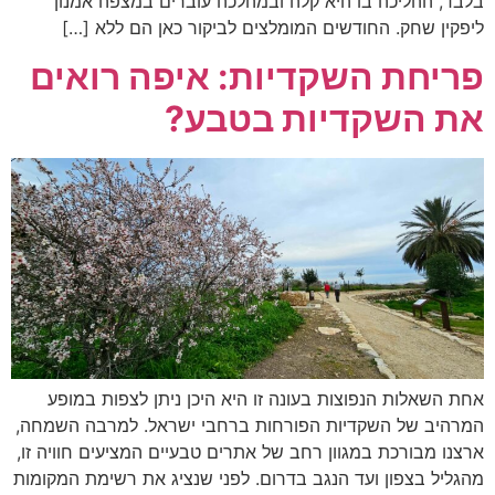
בלבד, ההליכה בו היא קלה ובמהלכה עוברים במצפה אמנון
ליפקין שחק. החודשים המומלצים לביקור כאן הם ללא […]
פריחת השקדיות: איפה רואים
את השקדיות בטבע?
אחת השאלות הנפוצות בעונה זו היא היכן ניתן לצפות במופע
המרהיב של השקדיות הפורחות ברחבי ישראל. למרבה השמחה,
ארצנו מבורכת במגוון רחב של אתרים טבעיים המציעים חוויה זו,
מהגליל בצפון ועד הנגב בדרום. לפני שנציג את רשימת המקומות