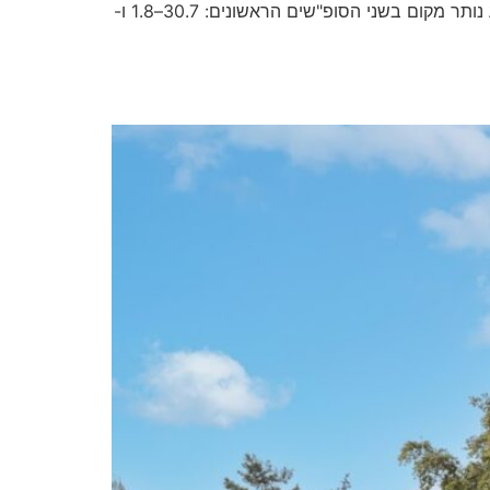
במדבר עם מטר מטאורים, סיורי לילה, פעילויות לכל המשפחה, מתחם מים, מופעים ואווירה שאין בשום מקום אחר. כרגע נותר מקום בשני הסופ"שים הראשונים: 30.7–1.8 ו-