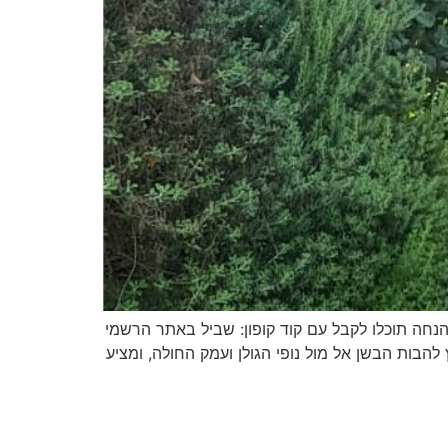
כפר הנופש נופי הבשן במיוחד לגולשי אתר בשביל המשפחה: עד 7% הנחה. את ההנחה תוכלו לקבל עם קוד קופון: שביל באתר הרשמי
בות הבשן אל מול נופי הגולן ועמק החולה, ומציע