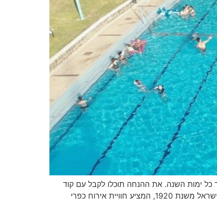
רי דגניה ב' במיוחד לגולשי אתר בשביל המשפחה: 11% הנחה תקף לאורך כל ימות השנה. את ההנחה תוכלו לקבל עם קוד
קופון: שביל. במרחק נגיעה מהכנרת המרהיבה, שוכן בלב עמק הירדן הפורח קיבוץ דגניה ב' – אחד מחלוצי ההתיישבות בישראל משנת 1920, המציע חוויית אירוח כפרי