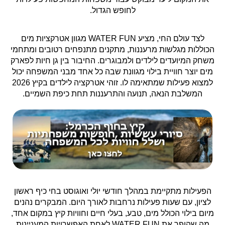
לחופש הגדול.
לצד עולם החי, מציע WATER FUN מגוון אטרקציות מים
הכוללות מגלשות מרעננות, מתקנים מתנפחים רטובים ומתחמי
משחק המיועדים לילדים ולמבוגרים. החיבור בין גן חיות לפארק
מים יוצר חוויית בילוי מגוונת שבה כל אחד מבני המשפחה יכול
למצוא פעילות שמתאימה לו. זוהי אטרקציה לילדים בקיץ 2026
המשלבת הנאה, תנועה והתרעננות תחת כיפת השמיים.
הפעילות מתקיימת במהלך חודשי יולי ואוגוסט בחי כיף ראשון
לציון, עם שעות פעילות נרחבות לאורך היום. המבקרים נהנים
מיום בילוי הכולל מים, טבע, בעלי חיים וחוויות קיץ במקום אחד,
מה שהופך את WATER FUN לאחת האפשרויות המעניינות