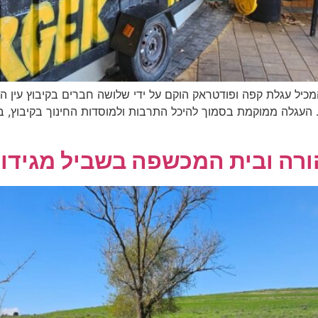
Facebook-f Instag חצר יאנק המכיל עגלת קפה ופודטראק הוקם על ידי שלושה חברים ב
 העגלה ממוקמת בסמוך להיכל התרבות ולמוסדות החינוך בקיבוץ, בא
הורה ובית המכשפה בשביל מגידו