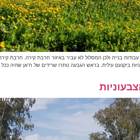
י 2026 – במקום מתבצעות עבודות בנייה ולכן המסלול לא עביר באיזור חרבת קירה. 
ת ביקנעם עילית. בראש הגבעה נותרו שרידים של ח'אן שהיה ככל ה