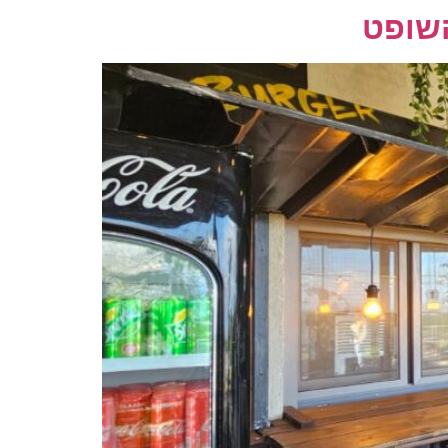
השופט