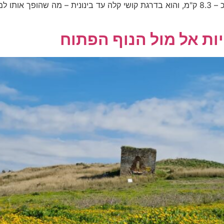
פריחה עונתית ושפע נקודות עניין. אורכו של המסלול כ – 8.3 ק"מ, והוא בדרגת קושי קלה 
ות אל מול הנוף הפתוח