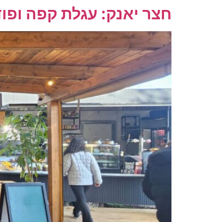
חצר יאנק: עגלת קפה ופו