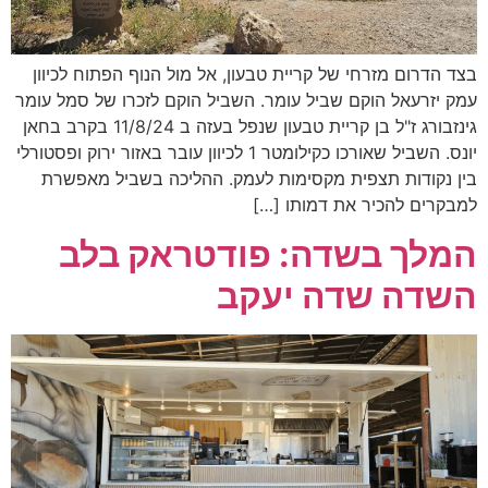
בצד הדרום מזרחי של קריית טבעון, אל מול הנוף הפתוח לכיוון
עמק יזרעאל הוקם שביל עומר. השביל הוקם לזכרו של סמל עומר
גינזבורג ז"ל בן קריית טבעון שנפל בעזה ב 11/8/24 בקרב בחאן
יונס. השביל שאורכו כקילומטר 1 לכיוון עובר באזור ירוק ופסטורלי
בין נקודות תצפית מקסימות לעמק. ההליכה בשביל מאפשרת
למבקרים להכיר את דמותו […]
המלך בשדה: פודטראק בלב
השדה שדה יעקב