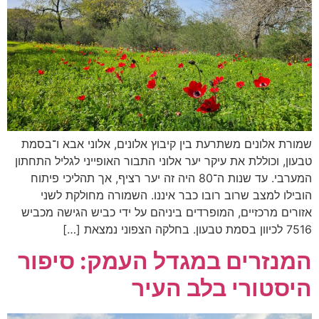
שמורת אלונים משתרעת בין קיבוץ אלונים, אלוני אבא ו־בסמת
טבעון, וכוללת את עיקר יער אלוני התבור האופייני לגליל התחתון
המערבי. עד שנות ה־80 היה זה יער רציף, אך תהליכי פיתוח
הובילו למצב שרוב רובו כבר איננו. השמורה מחולקת לשני
אזורים מרכזיים, המופרדים ביניהם על ידי כביש הגישה מכביש
7516 לכיוון בסמת טבעון. בחלקה הצפוני נמצאת […]
המנזרים במגדל העמק: סיפור
היסטורי בלב העיר