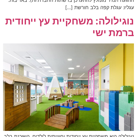
ההגעה תמיד מומלץ להתעדכן ברשתות החברתיות). באדיבות:
עגליו: עגלת קפה בלב חורשת […]
נוגילולה: משחקיית עץ ייחודית
ברמת ישי
נוגילולה היא משחקיית עץ ייחודית וחווייתית לילדים, השוכנת בלב