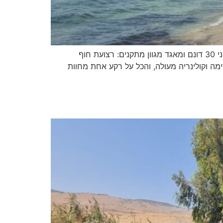
החוף של מוש באכזיב מהווה אחד מהאתרים הייחודיים והמפתים ביותר שלאורך חופי הצפון הישראלי. השטח נפרש על פני 30 דונם ומאגד מגוון מתקנים: רצועת חוף
ימה וקולינריה מעולה, והכל על רקע אחת מחוות