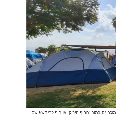
בי של הכנרת, הוא נקרא גם "סאנרייז קאמפ חוקוק" Sunrise Camp Hukok בעבר היה מוכר גם בתור "החוף הירוק" או חוף כרי דשא שם