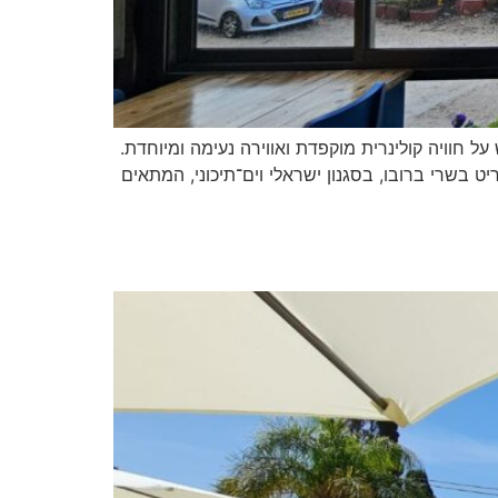
ן, עם דגש על חוויה קולינרית מוקפדת ואווירה נעימה ומיוחדת.
בשרי ברובו, בסגנון ישראלי וים־תיכוני, המתאים