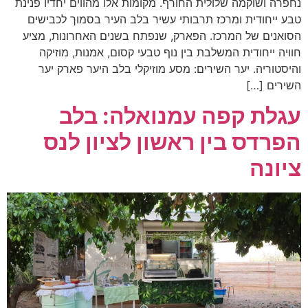
נחפרה ושוקמה שלולית החורף. מקומות אלו מהווים יחדיו פנינת
טבע ייחודית ומרכז תרבותי עשיר בלב העיר בסמוך לכבישים
הסואנים של המרכז. הפארק, שנפתח בשנים האחרונות, מציע
חוויה ייחודית המשלבת בין נוף טבעי קסום, אמנות, מוזיקה
והיסטוריה. יער השירים: מסע מוזיקלי בלב היער פארק יער
השירים […]
עגלת קפה עמנואלה: בלב
הפרדס בין ראשון לציון לנס
ציונה