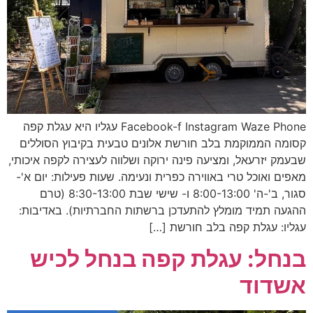
Facebook-f Instagram Waze Phone עגליו היא עגלת קפה
קסומה הממוקמת בלב חורשת אלונים טבעית בקיבוץ הסוללים
שבעמק יזרעאל, ומציעה פינה ירוקה ושלווה לעצירה לקפה איכותי,
מאפים ואוכל טרי באווירה כפרית ונעימה. שעות פעילות: יום א'-
סגור, ב'-ה' 8:00-13:00 ו- שישי שבת 8:30-13:00 (טרם
ההגעה תמיד מומלץ להתעדכן ברשתות החברתיות). באדיבות:
עגליו: עגלת קפה בלב חורשת […]
בנחל: עגלת קפה בנחל לכיש
אשדוד