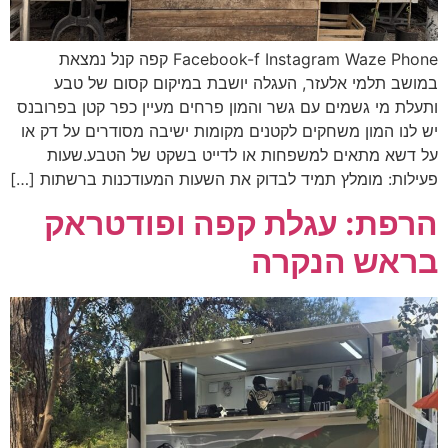
Facebook-f Instagram Waze Phone קפה קנל נמצאת
במושב תלמי אלעזר, העגלה יושבת במיקום קסום של טבע
ותעלת מי גשמים עם גשר והמון פרחים מעיין כפר קטן בפרובנס
יש לנו המון משחקים לקטנים מקומות ישיבה מסודרים על דק או
על דשא מתאים למשפחות או לדייט בשקט של הטבע.שעות
פעילות: מומלץ תמיד לבדוק את השעות המעודכנות ברשתות […]
הרפת: עגלת קפה ופודטראק
בראש הנקרה