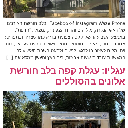
Facebook-f Instagram Waze Phone בלב חורשת האורנים
של ראש הנקרה, מול הים והרוח הצפונית, נמצאת “הרפת”.
באמצע השבוע זו עגלת קפה צפונית בדיוק כמו שצריך ובתפריט:
אספרסו טוב, מאפים, טוסטים חמים ואווירה רגועה של יער, רוח
וים. מקום לעצור בו לרגע, לנשום ולהאט בשבת האש עולה.
המעשנות עובדות שעות ארוכות, ריח העץ והעשן ממלא את […]
עגליו: עגלת קפה בלב חורשת
אלונים בהסוללים