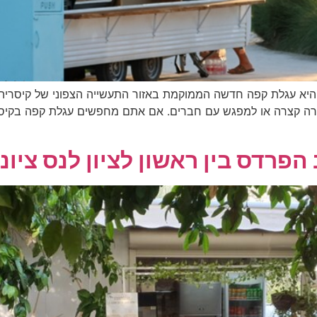
Facebook-f Instag קפה נחמה היא עגלת קפה חדשה הממוקמת באזור התעשייה הצפוני 
ירה קצרה או למפגש עם חברים. אם אתם מחפשים עגלת קפה בקיסריה
פרדס בין ראשון לציון לנס ציונ