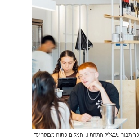
הוא בית קפה-מסעדה הפועל כבר למעלה מ15 שנה בלב המושבה כפר תבור שבגליל התחתון. המקום פתוח מבוקר עד