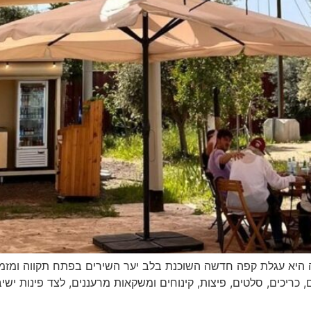
Facebook-f Instag שירתה קפה היא עגלת קפה חדשה השוכנת בלב יער השירים בפתח
 כריכים, סלטים, פיצות, קינוחים ומשקאות מרעננים, לצד פינות ישי