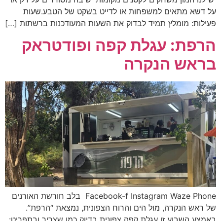
על דשא מתאים למשפחות או לדייט בשקט של הטבע.שעות
פעילות: מומלץ תמיד לבדוק את השעות המעודכנות ברשתות […]
הרפת: עגלת קפה ופודטראק
בראש הנקרה
Facebook-f Instagram Waze Phone בלב חורשת האורנים
של ראש הנקרה, מול הים והרוח הצפונית, נמצאת “הרפת”.
באמצע השבוע זו עגלת קפה צפונית בדיוק כמו שצריך ובתפריט: