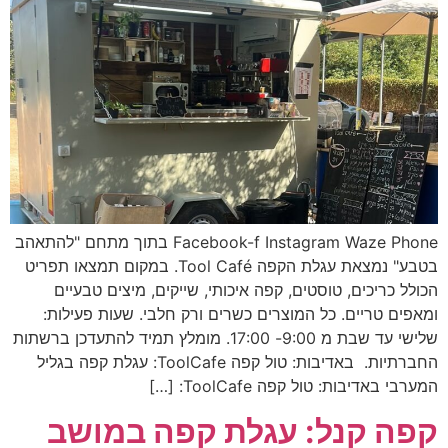
Facebook-f Instagram Waze Phone בתוך מתחם "להתאהב
בטבע" נמצאת עגלת הקפה Tool Café. במקום תמצאו תפריט
הכולל כריכים, טוסטים, קפה איכותי, שייקים, מיצים טבעיים
ומאפים טריים. כל המוצרים כשרים ורק חלבי. שעות פעילות:
שלישי עד שבת מ 9:00- 17:00. מומלץ תמיד להתעדכן ברשתות
החברתיות. באדיבות: טול קפה ToolCafe: עגלת קפה בגליל
המערבי באדיבות: טול קפה ToolCafe: […]
קפה קנל: עגלת קפה במושב