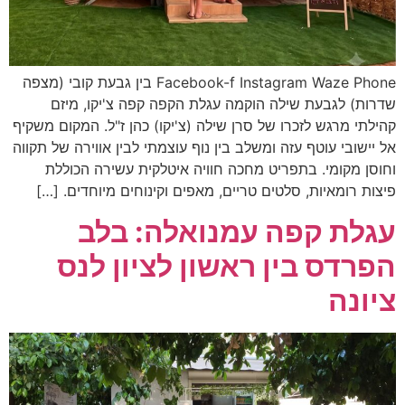
Facebook-f Instagram Waze Phone בין גבעת קובי (מצפה
שדרות) לגבעת שילה הוקמה עגלת הקפה קפה צ'יקו, מיזם
קהילתי מרגש לזכרו של סרן שילה (צ'יקו) כהן ז"ל. המקום משקיף
אל יישובי עוטף עזה ומשלב בין נוף עוצמתי לבין אווירה של תקווה
וחוסן מקומי. בתפריט מחכה חוויה איטלקית עשירה הכוללת
פיצות רומאיות, סלטים טריים, מאפים וקינוחים מיוחדים. […]
עגלת קפה עמנואלה: בלב
הפרדס בין ראשון לציון לנס
ציונה