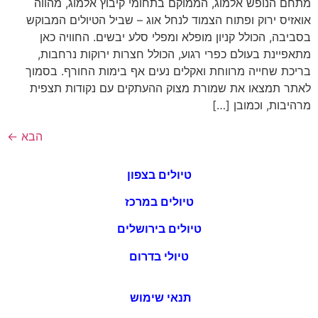
מתחם הנופש אלמוג, הממוקם בתחומי קיבוץ אלמוג, מהווה
אואזיס ירוק ופתוח הצמוד לנחל אוג – שביל הטיולים המבוקש
בסביבה, הכולל קניון מופלא ומפלי סלע יבשים. החוויה כאן
מתאפיינת בעולם כפרי רגוע, הכולל חצרות ירוקות נרחבות,
בריכת שחייה מרווחת ואקלים נעים אף בימות החורף. בסמוך
לאתר תמצאו את שמורת מצוק ההעתקים עם נקודות תצפית
מרהיבות, וכמובן […]
הבא
←
טיולים בצפון
טיולים במרכז
טיולים בירושלים
טיולי בדרום
תנאי שימוש