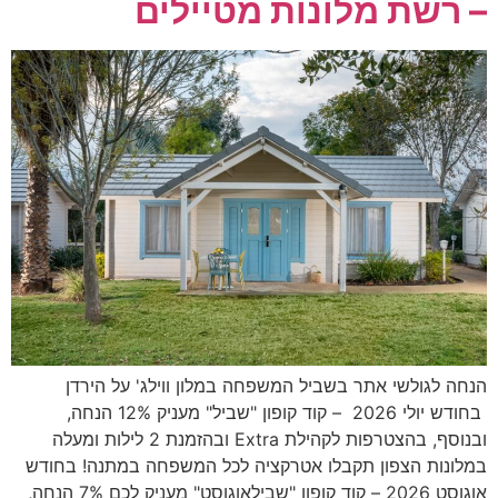
– רשת מלונות מטיילים
הנחה לגולשי אתר בשביל המשפחה במלון ווילג' על הירדן
בחודש יולי 2026 – קוד קופון "שביל" מעניק 12% הנחה,
ובנוסף, בהצטרפות לקהילת Extra ובהזמנת 2 לילות ומעלה
במלונות הצפון תקבלו אטרקציה לכל המשפחה במתנה! בחודש
אוגוסט 2026 – קוד קופון "שבילאוגוסט" מעניק לכם 7% הנחה,