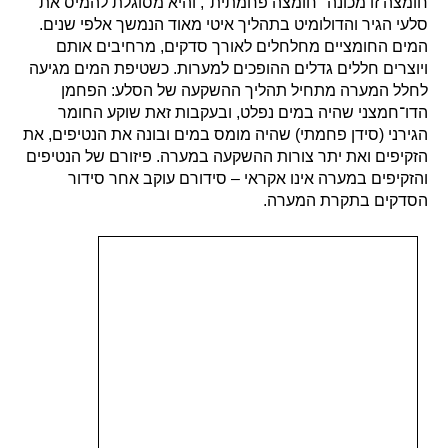
חומצה זו מכונה "חומצה פחמתית", והיא מסוגלת להמיס את
סלעי הגיר והדולומיט בתהליך איטי מאוד הנמשך אלפי שנים.
המים החומציים מחלחלים לאורך סדקים, מרחיבים אותם
ויוצרים חללים גדלים ההופכים למערות. כשטיפת המים מגיעה
לחלל המערה מתחיל תהליך ההשקעה של הסלע: הפחמן
הדו־חמצני שהיה במים נפלט, ובעקבות זאת שוקע החומר
הגירני (סידן פחמתי) שהיה מומס במים ובונה את הנטיפים, את
הזקיפים ואת יתר צורות ההשקעה במערה. פיזורם של הנטיפים
והזקיפים במערה אינו אקראי – סידורם עוקב אחר סידור
הסדקים בתקרת המערה.