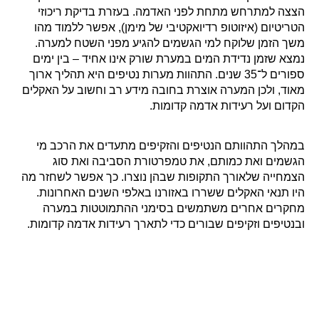
הצצה למתרחש מתחת לפני האדמה. בעזרת בדיקת ריכוזי
הטריטיום (איזוטופ רדיואקטיבי של מימן), אפשר ללמוד מהו
משך הזמן שלוקח למי הגשמים להגיע מפני השטח למערה.
נמצא שזמן נדידת המים במערת שורק אינו אחיד – בין ימים
ספורים ל־35 שנים. התהוות מערות נטיפים היא תהליך ארוך
מאוד, ולכן המערה אוצרת בחובה מידע רב וחשוב על האקלים
הקדום ועל רעידות אדמה קדומות.
במהלך התהוותם הנטיפים והזקיפים מתעדים את הרכב מי
הגשמים ואת כמותם, את טמפרטורת הסביבה ואת סוג
הצמחייה שלאורך התקופות שבהן נוצרו. כך אפשר לשחזר מה
היו תנאי האקלים ששררו באזורנו באלפי השנים האחרונות.
מחקרים אחרים משתמשים בסימני ההתמוטטות במערה
ובנטיפים וזקיפים שבורים כדי לתארך רעידות אדמה קדומות.