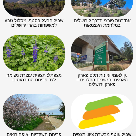
אנדרטת פורצי הדרך לירושלים
שביל הבעל בסטף: מסלול טבע
במלחמת העצמאות
למשפחות בהרי ירושלים
גן לאומי עיינות תלם פארק
מצפתל: תצפית עוצרת נשימה
הארזים והגשרים התלויים –
לצד פריחת התורמוסים
פארק ירושלים
שביל עוטף מבשרת ציון: תצפית
פריחת השקדיות: איפה רואים