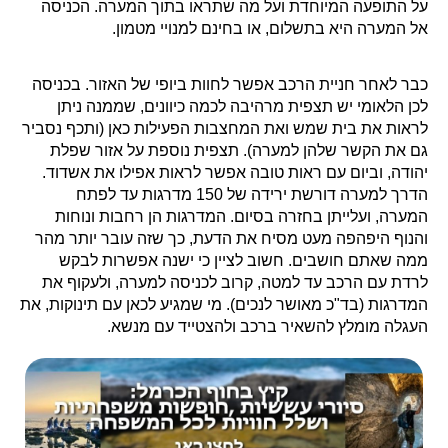
על התופעה המיוחדת ועל מה שתראו בתוך המערה. הכניסה
אל המערה היא בתשלום, או בחינם למנויי מטמון.
כבר לאחר חניית הרכב אפשר לחוות ביופי של האזור. בכניסה
לכן הלאומי יש תצפית מרהיבה לכמה כיוונים, שממנה ניתן
לראות את בית שמש ואת המחצבות הפעילות כאן (ותכף נסביר
גם את הקשר שלהן למערה). תצפית נוספת על אזור שפלת
יהודה, וביום עם ראות טובה אפשר לראות אפילו את אשדוד.
הדרך למערה דורשת ירידה של 150 מדרגות עד לפתח
המערה, ועלייתן בחזרה בסיום. המדרגות הן רחבות ונוחות
והנוף היפהפה מעט מסיח את הדעת, כך שזה עובר יותר מהר
ממה שאתם חושבים. חשוב לציין כי ישנה אפשרות לבקש
לרדת עם הרכב עד למטה, קרוב לכניסה למערה, ולעקוף את
המדרגות (בד"כ מאושר לנכים). מי שמגיע לכאן עם תינוקות, את
העגלה מומלץ להשאיר ברכב ולהצטייד עם מנשא.