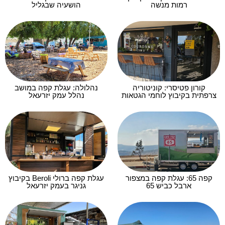
רמות מנשה
הושעיה שבגליל
קורון פטיסרי: קוניטוריה
נהלולה: עגלת קפה במושב
צרפתית בקיבוץ לוחמי הגטאות
נהלל עמק יזרעאל
קפה 65: עגלת קפה במצפור
עגלת קפה ברולי Beroli בקיבוץ
ארבל כביש 65
גניגר בעמק יזרעאל