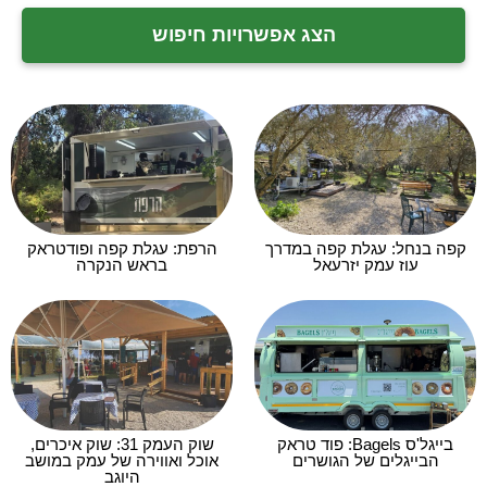
הצג אפשרויות חיפוש
קפה בנחל: עגלת קפה במדרך
הרפת: עגלת קפה ופודטראק
עוז עמק יזרעאל
בראש הנקרה
בייגל'ס Bagels: פוד טראק
שוק העמק 31: שוק איכרים,
הבייגלים של הגושרים
אוכל ואווירה של עמק במושב
היוגב