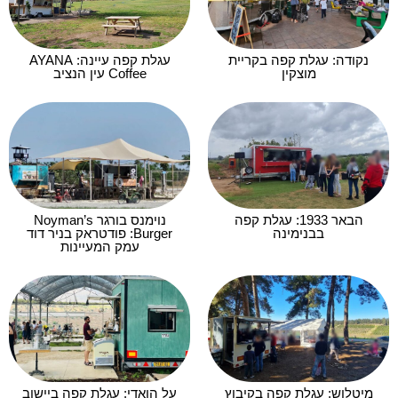
נקודה: עגלת קפה בקריית
עגלת קפה עיינה: AYANA
מוצקין
Coffee עין הנציב
הבאר 1933: עגלת קפה
נוימנס בורגר Noyman’s
בבנימינה
Burger: פודטראק בניר דוד
עמק המעיינות
מיטלוש: עגלת קפה בקיבוץ
על הואדי: עגלת קפה ביישוב