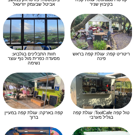
בקיבוץ שניר
אביטל שבעמק יזרעאל
ריטריט קפה: עגלת קפה בראש
חוות התבלינים בגלבוע:
פינה
מסעדה כפרית מול נוף עוצר
נשימה
טול קפה ToolCafe: עגלת קפה
קפה בארקה: עגלת קפה במעיין
בגליל מערבי
ברוך