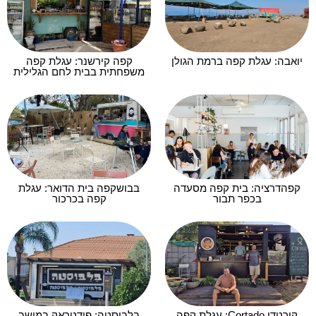
יואבה: עגלת קפה ברמת הגולן
קפה קירשנר: עגלת קפה
משפחתית בבית לחם הגלילית
קפהדרציה: בית קפה מסעדה
בבושקפה בית הדואר: עגלת
בכפר תבור
קפה בכרכור
קורטדו Cortado: עגלת קפה
בלבוסטה: פודטראק במושב