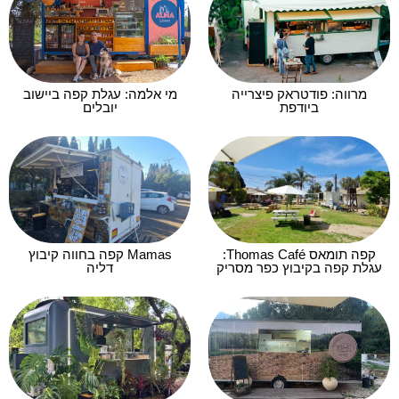
מרווה: פודטראק פיצרייה
מי אלמה: עגלת קפה ביישוב
ביודפת
יובלים
קפה תומאס Thomas Café:
Mamas קפה בחווה קיבוץ
עגלת קפה בקיבוץ כפר מסריק
דליה