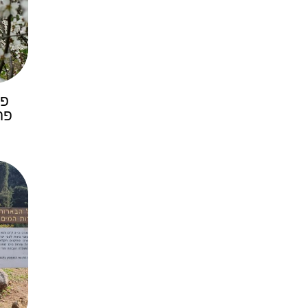
פר
פר