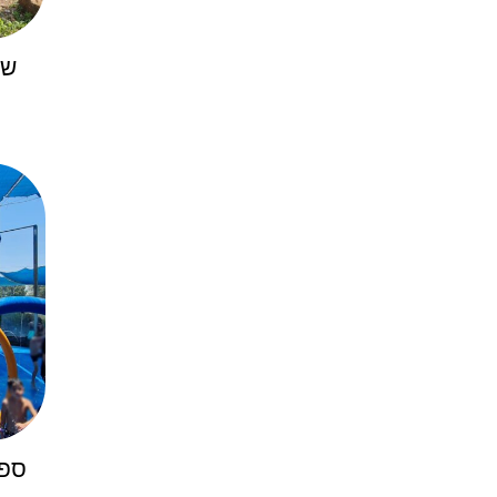
שב
ספל