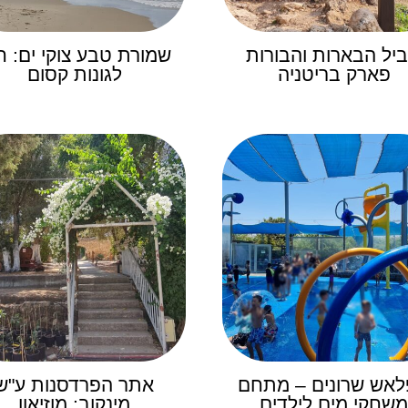
יל הבארות והבורות
שמורת טבע צוקי ים: ח
פארק בריטניה
לגונות קסום
אש שרונים – מתחם
אתר הפרדסנות ע"ש
משחקי מים לילדים
מינקוב: מוזיאון