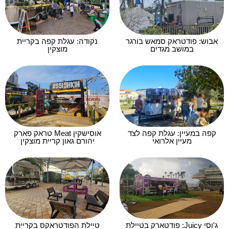
אבוש: פודטראק סמאש בורגר
נקודה: עגלת קפה בקריית
במושב מגדים
מוצקין
קפה במעיין: עגלת קפה לצד
אוסישקין Meat טראק פארק
מעיין אלרואי
יהורם גאון קריית מוצקין
ג'וסי Juicy: פודטארק בטיילת
טיילת הפודטראקס בקריית