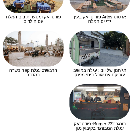
ארטוס Artos פוד טראק בעין
פודטראק ומסעדות בים המלח
גדי ים המלח
עם הילדים
הג'חנון של יובי: עגלה במושב
הדבשת: עגלת קפה כשרה
עזריקם עם אוכל ביתי מפנק
במדבר
בורגר 232 Burger: פודטראק
עגלת המבורגר בקיבוץ מגן