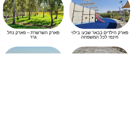
פארק הילדים בבאר שבע: בילוי
פארק השרשרת – פארק נחל
חינמי לכל המשפחה
גרר
בורות רמליה: טיול מדברי אל
גן הפסלים ושביל האבנים
בורות המים של הנבטים בלב
הזוהרות מצפה רמון
נחל צין