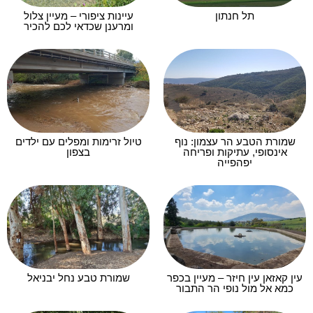
תל חנתון
עיינות ציפורי – מעיין צלול
ומרענן שכדאי לכם להכיר
שמורת הטבע הר עצמון: נוף
טיול זרימות ומפלים עם ילדים
אינסופי, עתיקות ופריחה
בצפון
יפהפייה
עין קאזאן עין חיזר – מעיין בכפר
שמורת טבע נחל יבניאל
כמא אל מול נופי הר התבור