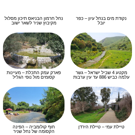
נקודת מים בנחל עיון – כפר
נחל חרמון הבניאס תיכון מסלול
יובל
מקיבוץ שניר לשאר ישוב
מקטע 4 שביל ישראל – גשר
פארק עמק התכלת – מעיינות
עלמה כביש 886 עד עין ערבות
קסומים מול נופי הגליל
טיילת עמי – טיילת הירדן
חוף קולומביה – הפינה
הקסומה של נחל שניר