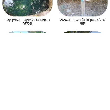
נחל צבעון ונחל דישון – מסלול
חמאם בנות יעקב – מעיין קטן
קווי
ונסתר​
הירדן ההררי ומצד עתרת – נהר
מסלולי מים ומעיינות בגליל
הירדן
העליון
טיולי מים בטבע הפתוח –
חורשת טל – פלגי מים, כלניות