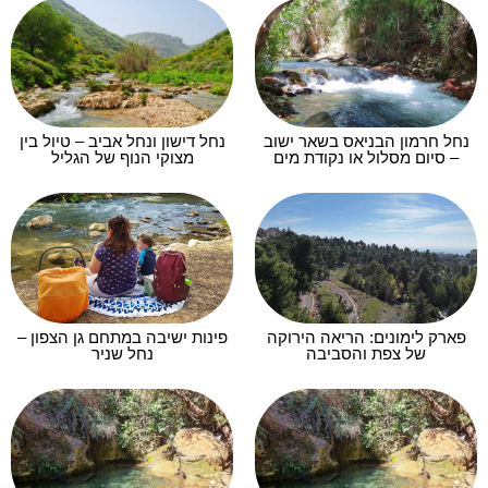
נחל חרמון הבניאס בשאר ישוב
נחל דישון ונחל אביב – טיול בין
– סיום מסלול או נקודת מים
מצוקי הנוף של הגליל
פארק לימונים: הריאה הירוקה
פינות ישיבה במתחם גן הצפון –
של צפת והסביבה
נחל שניר